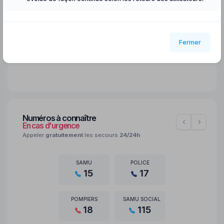
Fermer
Pas de restrictions
Vigilance
Alerte
Alerte
renforcée
Crise
👉 Retrouvez les sources d'informations
Numéros à connaître
En cas d'urgence
Appeler
gratuitement
les secours
24/24h
SAMU
POLICE
15
17
POMPIERS
SAMU SOCIAL
18
115