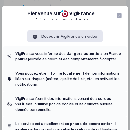
Bienvenue sur
VigiFrance
Eau
Electricité
L'info sur les risques accessible à tous
CARTE DES ARRÊTÉS
INDICATE
Découvrir VigiFrance en vidéo
ux
Carte simplifiée pour les particuliers provenant de
Nappes phré
VigiEau.gouv.fr
.
de
Info-sec
VigiFrance vous informe des
dangers potentiels
en France
🚨
pour la journée en cours et des comportements à adopter.
Vous pouvez être
informé localement
de nos informations
🔔
liées aux risques (météo, qualité de l'air, etc) en activant les
notifications.
VigiFrance fournit des informations venant de
sources
👍
vérifiées
, n'utilise pas de cookie et ne collecte aucune
donnée personnelle.
Le service est actuellement en
phase de construction
, il
💬
évolue de façon continue selon les retours des utilisateurs.