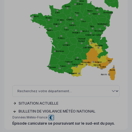
Arras
Amiens
Rouen
Metz
Reims
Strasbourg
Caen
Paris
Nancy
Brest
Rennes
Chartres
Le Mans
Sens
Angers
Montbéliard
Orléans
Dijon
Tours
Nantes
Besançon
Nevers
Bourges
Chalon-sur-Saône
Poitiers
Clermont
Ferrand
Lyon
Limoges
Grenoble
Saint-Etienne
Bordeaux
Rodez
Nice
Toulouse
Avignon
Montpellier
Carcassonne
Marseille
Tarbes
Toulon
Bayonne
Bastia
Perpignan
Ajaccio
SITUATION ACTUELLE
BULLETIN DE VIGILANCE MÉTÉO NATIONAL
Données Météo-France
Épisode caniculaire se poursuivant sur le sud-est du pays.